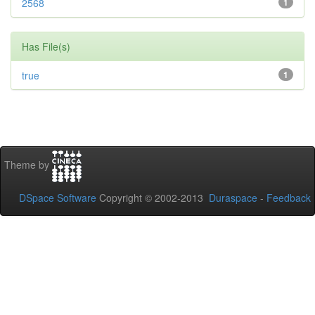
2568
1
Has File(s)
true
1
Theme by
DSpace Software
Copyright © 2002-2013
Duraspace
-
Feedback