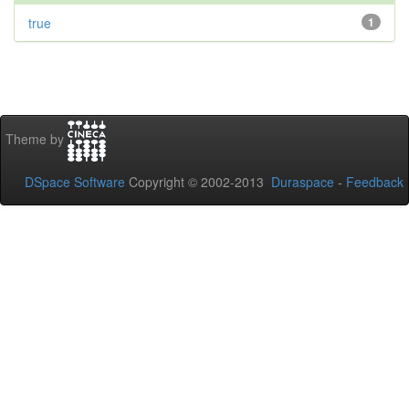
true
1
Theme by
DSpace Software
Copyright © 2002-2013
Duraspace
-
Feedback