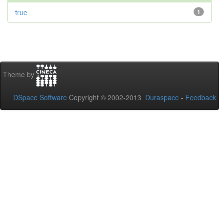
true
1
Theme by
DSpace Software
Copyright © 2002-2013
Duraspace
-
Feedback