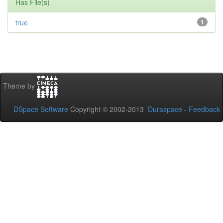
Has File(s)
true
1
Theme by
DSpace Software
Copyright © 2002-2013
Duraspace
-
Feedback