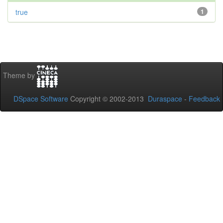
true
1
Theme by
DSpace Software
Copyright © 2002-2013
Duraspace
-
Feedback