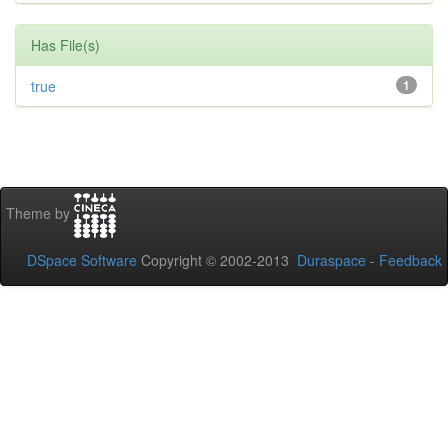
Has File(s)
true
1
Theme by
DSpace Software
Copyright © 2002-2013
Duraspace
-
Feedback