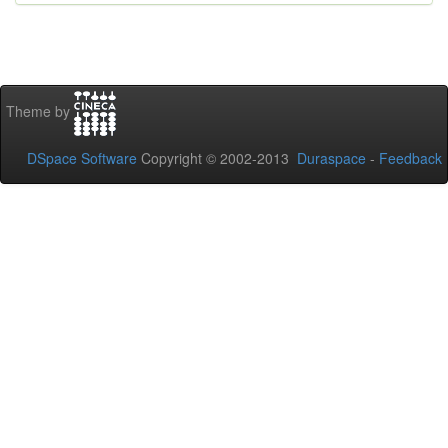
Theme by
DSpace Software
Copyright © 2002-2013
Duraspace
-
Feedback