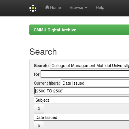
Home
Browse
Help
Skip
navigation
CMMU Digital Archive
Search
Search:
for
Current filters: