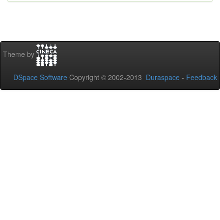
Theme by
DSpace Software
Copyright © 2002-2013
Duraspace
-
Feedback