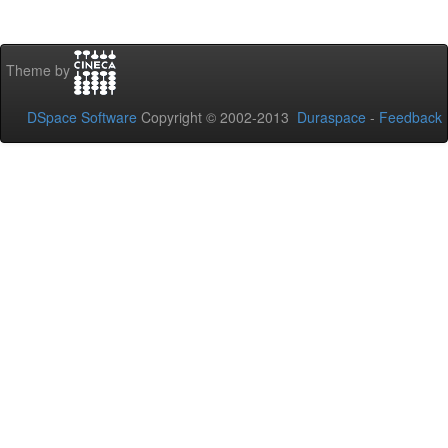
Theme by
DSpace Software
Copyright © 2002-2013
Duraspace
-
Feedback