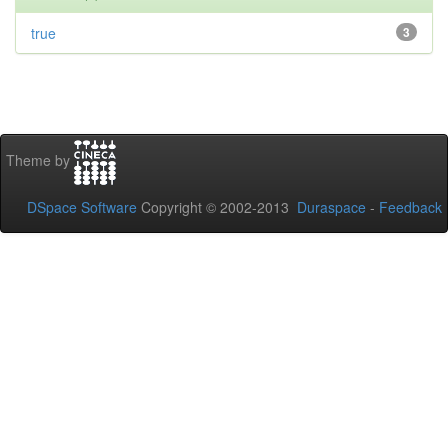
true
3
Theme by
DSpace Software
Copyright © 2002-2013
Duraspace
-
Feedback