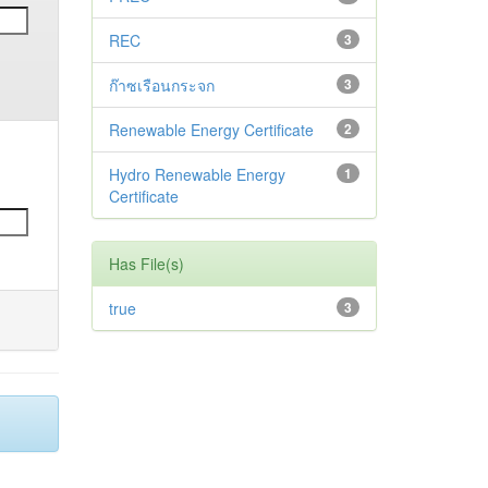
REC
3
ก๊าซเรือนกระจก
3
Renewable Energy Certificate
2
Hydro Renewable Energy
1
Certificate
Has File(s)
true
3