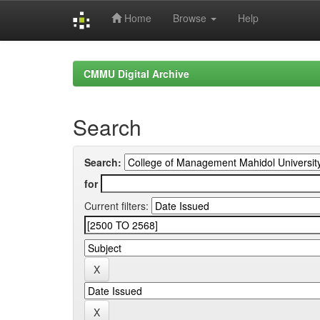
Home
Browse
Help
Skip
navigation
CMMU Digital Archive
Search
Search:
for
Current filters: