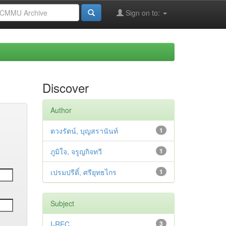
Sign on to:
Discover
Author
ตวงรัตน์, บุญสรานันท์
1
ภูมิใจ, จรูญกิจทวี
1
เปรมปรีดิ์, ศรียุทธไกร
1
Subject
I-REC
3