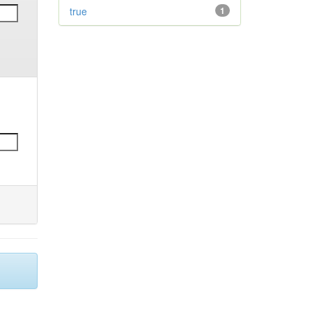
true
1