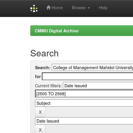
Home
Browse
Help
Skip
navigation
CMMU Digital Archive
Search
Search:
for
Current filters: