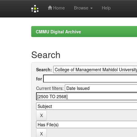
Home
Browse
Help
Skip
navigation
CMMU Digital Archive
Search
Search:
for
Current filters: