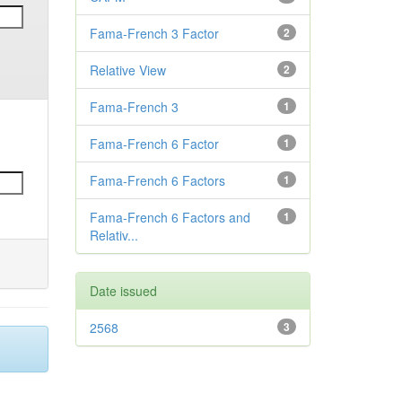
Fama-French 3 Factor
2
Relative View
2
Fama-French 3
1
Fama-French 6 Factor
1
Fama-French 6 Factors
1
Fama-French 6 Factors and
1
Relativ...
Date issued
2568
3