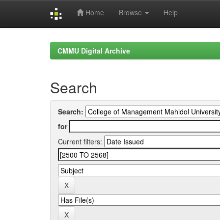
Home
Browse
Help
Skip
navigation
CMMU Digital Archive
Search
Search:
for
Current filters: