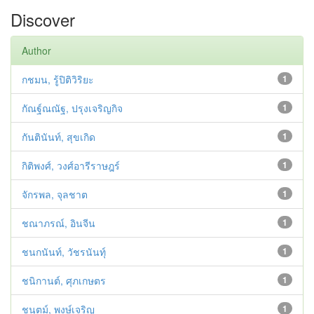
Discover
Author
กชมน, รู้ปิติวิริยะ
1
กัณฐ์ณณัฐ, ปรุงเจริญกิจ
1
กันตินันท์, สุขเกิด
1
กิติพงศ์, วงศ์อารีราษฎร์
1
จักรพล, จุลชาต
1
ชณาภรณ์, อินจีน
1
ชนกนันท์, วัชรนันทุ์
1
ชนิกานต์, ศุภเกษตร
1
ชนุตม์, พงษ์เจริญ
1