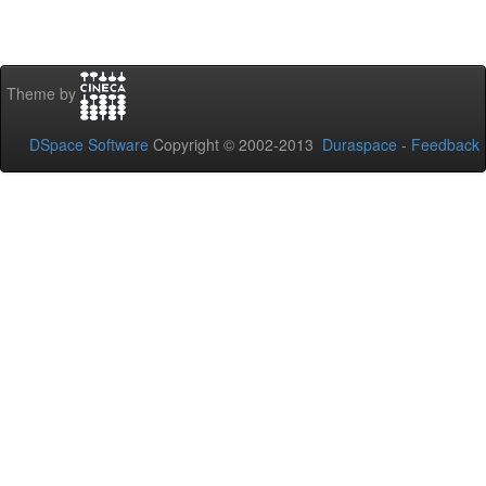
Theme by
DSpace Software
Copyright © 2002-2013
Duraspace
-
Feedback