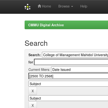
Home
Browse
Help
Skip
navigation
CMMU Digital Archive
Search
Search:
for
Current filters: