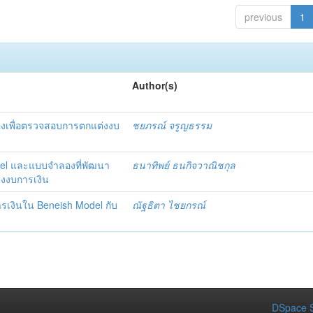
previous
1
Author(s)
องเพื่อตรวจสอบการตกแต่งงบ
ชยภรณ์ จรูญธรรม
del และแบบจำลองที่พัฒนา
ธนาทิพย์ ธนกิจวาณิชกุล
งงบการเงิน
รเงินใน Beneish Model กับ
ณัฐธิตา ไชยกรณ์
DSpace S