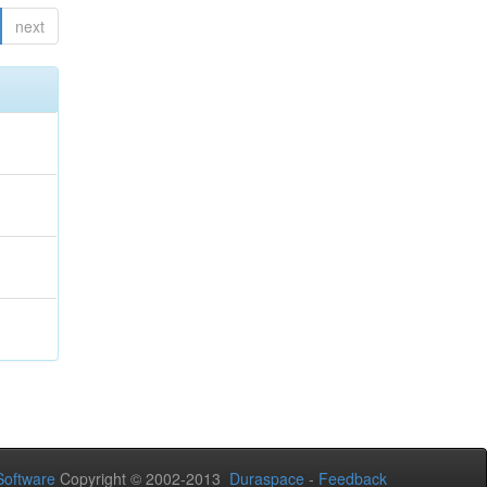
next
oftware
Copyright © 2002-2013
Duraspace
-
Feedback