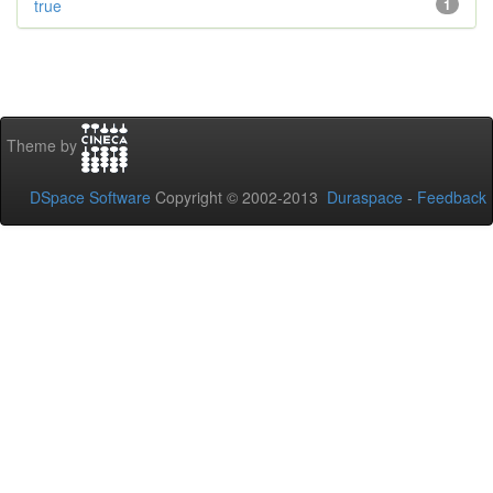
true
1
Theme by
DSpace Software
Copyright © 2002-2013
Duraspace
-
Feedback