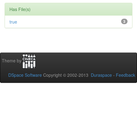
Has File(s)
true
3
Theme by
DSpace Software
Copyright © 2002-2013
Duraspace
-
Feedback