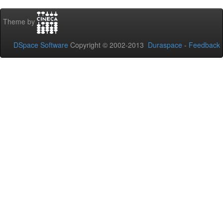
Theme by
DSpace Software
Copyright © 2002-2013
Duraspace
-
Feedback