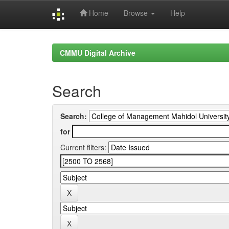
Home
Browse
Help
Skip
navigation
CMMU Digital Archive
Search
Search:
for
Current filters: