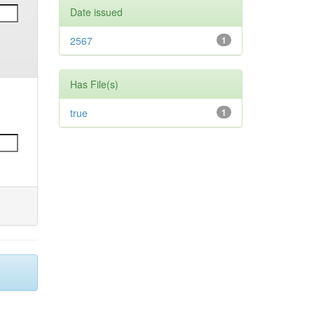
Date issued
2567
1
Has File(s)
true
1