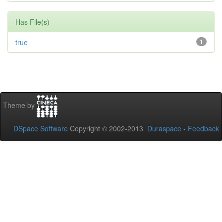
Has File(s)
true
1
Theme by
DSpace Software
Copyright © 2002-2013
Duraspace
-
Feedback