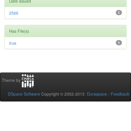
Date issued
2566
1
Has File(s)
true
1
Theme by
DSpace Software
Copyright © 2002-2013
Duraspace
-
Feedback