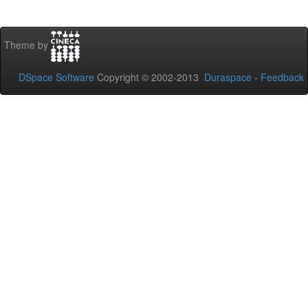
Theme by
DSpace Software
Copyright © 2002-2013
Duraspace
-
Feedback