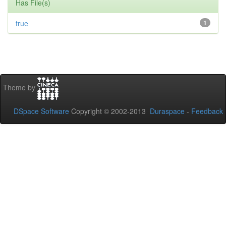
Has File(s)
true
1
Theme by
DSpace Software
Copyright © 2002-2013
Duraspace
-
Feedback