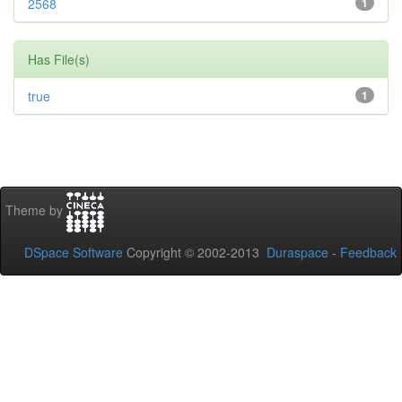
2568
1
Has File(s)
true
1
Theme by
DSpace Software
Copyright © 2002-2013
Duraspace
-
Feedback