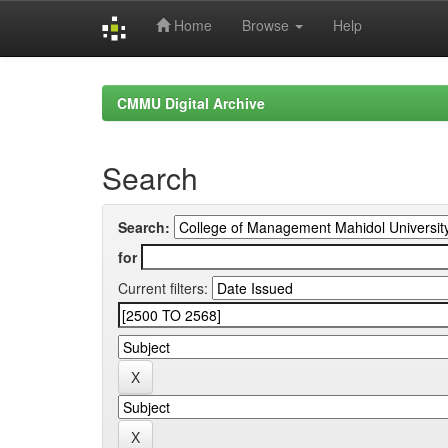
Home
Browse
Help
Skip
navigation
CMMU Digital Archive
Search
Search:
for
Current filters: