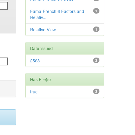
Fama-French 6 Factors and
1
Relativ...
Relative View
1
Date issued
2568
2
Has File(s)
true
2