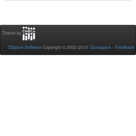
Theme by
DSpace Software
Copyright © 2002-2013
Duraspace
-
Feedback