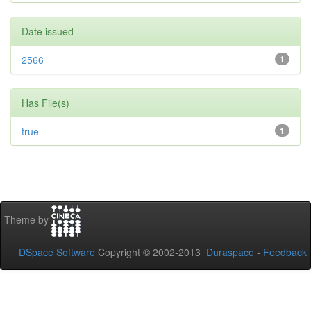
Date issued
2566
1
Has File(s)
true
1
Theme by
DSpace Software
Copyright © 2002-2013
Duraspace
-
Feedback