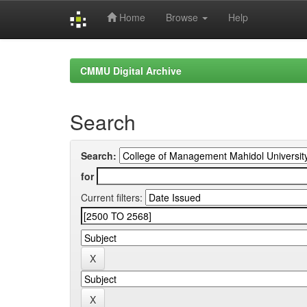
Home
Browse
Help
Skip
navigation
CMMU Digital Archive
Search
Search:
for
Current filters: