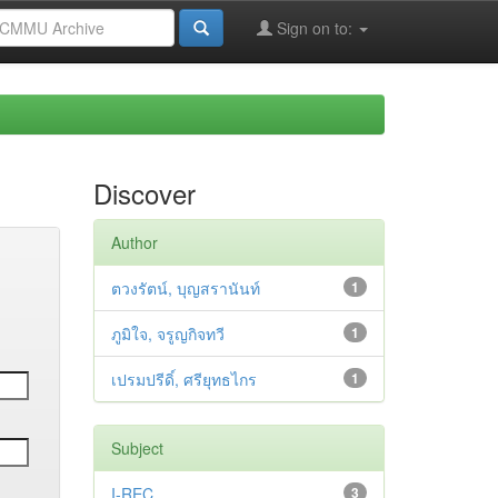
Sign on to:
Discover
Author
ตวงรัตน์, บุญสรานันท์
1
ภูมิใจ, จรูญกิจทวี
1
เปรมปรีดิ์, ศรียุทธไกร
1
Subject
I-REC
3