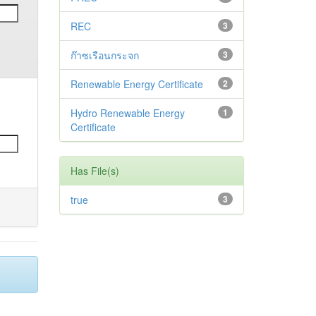
REC
3
ก๊าซเรือนกระจก
3
Renewable Energy Certificate
2
Hydro Renewable Energy
1
Certificate
Has File(s)
true
3