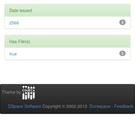
Date issued
2566
3
Has File(s)
true
3
Theme by
DSpace Software
Copyright © 2002-2013
Duraspace
-
Feedback