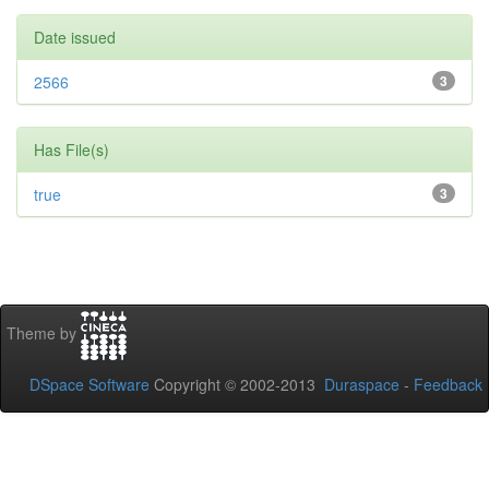
Date issued
2566
3
Has File(s)
true
3
Theme by
DSpace Software
Copyright © 2002-2013
Duraspace
-
Feedback