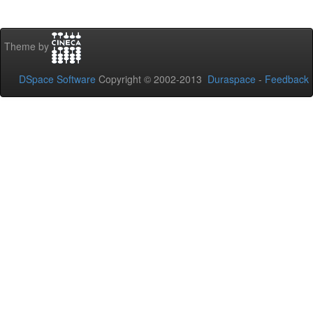
Theme by
DSpace Software
Copyright © 2002-2013
Duraspace
-
Feedback