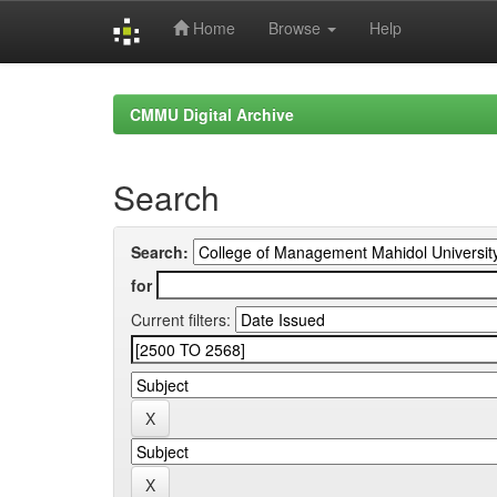
Home
Browse
Help
Skip
navigation
CMMU Digital Archive
Search
Search:
for
Current filters: