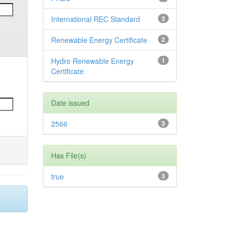
International REC Standard
3
Renewable Energy Certificate
2
Hydro Renewable Energy
1
Certificate
Date issued
2566
3
Has File(s)
true
3