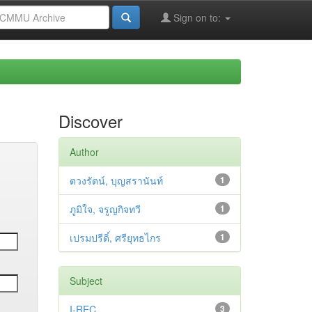
Sign on to:
Discover
Author
ตวงรัตน์, บุญสรานันท์
1
ภูมิใจ, จรูญกิจทวี
1
เปรมปรีดิ์, ศรียุทธไกร
1
Subject
I-REC
3