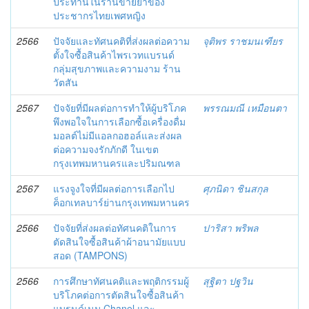
ประทานในร้านขายยาของ
ประชากรไทยเพศหญิง
2566
ปัจจัยและทัศนคติที่ส่งผลต่อความ
จุติพร ราชมนเฑียร
ตั้งใจซื้อสินค้าไพรเวทแบรนด์
กลุ่มสุขภาพและความงาม ร้าน
วัตสัน
2567
ปัจจัยที่มีผลต่อการทำให้ผู้บริโภค
พรรณมณี เหมือนตา
พึงพอใจในการเลือกซื้อเครื่องดื่ม
มอลต์ไม่มีแอลกอฮอล์และส่งผล
ต่อความจงรักภักดี ในเขต
กรุงเทพมหานครและปริมณฑล
2567
แรงจูงใจที่มีผลต่อการเลือกไป
ศุภนิดา ชินสกุล
ค็อกเทลบาร์ย่านกรุงเทพมหานคร
2566
ปัจจัยที่ส่งผลต่อทัศนคติในการ
ปาริสา พริพล
ตัดสินใจซื้อสินค้าผ้าอนามัยแบบ
สอด (TAMPONS)
2566
การศึกษาทัศนคติและพฤติกรรมผู้
สุฐิตา ปฐวิน
บริโภคต่อการตัดสินใจซื้อสินค้า
แบรนด์เนม Chanel และ