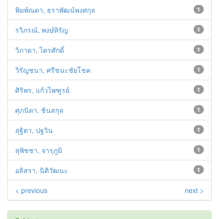
พิมพ์ณดา, ธราพัฒน์พงศกุล
1
รวิภรณ์, พงษ์หิรัญ
1
วิภาดา, ไตรศักดิ์
1
วิรัญชนา, ศรีชนะชัยโชค
1
ศิริพร, แก้วไพฑูรย์
1
ศุภนิดา, ชินสกุล
1
สุฐิตา, ปฐวิน
1
สุพิชชา, จารุภูมิ
1
อลิสรา, นิติวัฒนะ
1
< previous
next >