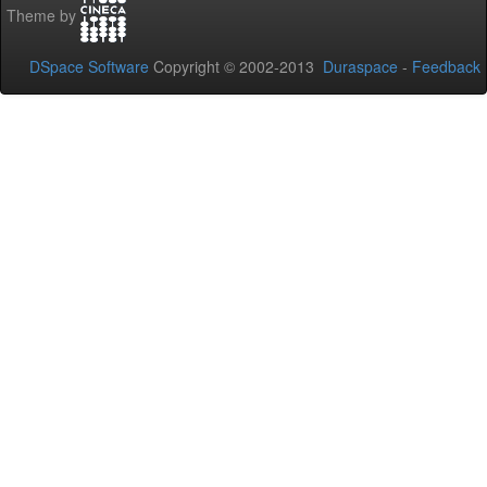
Theme by
DSpace Software
Copyright © 2002-2013
Duraspace
-
Feedback