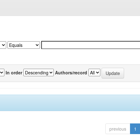
In order
Authors/record
previous
1