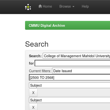
Home
Browse
Help
Skip
navigation
CMMU Digital Archive
Search
Search:
for
Current filters: