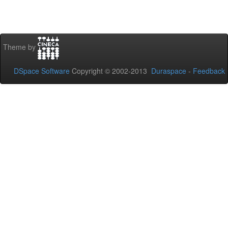
Theme by
DSpace Software
Copyright © 2002-2013
Duraspace
-
Feedback