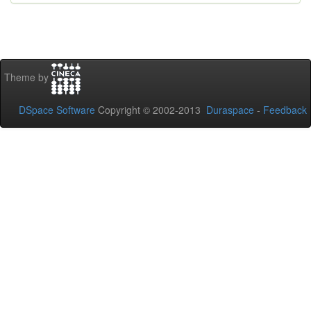
Theme by
DSpace Software
Copyright © 2002-2013
Duraspace
-
Feedback