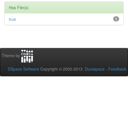
Has File(s)
true
1
Theme by
DSpace Software
Copyright © 2002-2013
Duraspace
-
Feedback