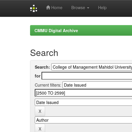
Home
Browse
Help
Skip
navigation
CMMU Digital Archive
Search
Search:
for
Current filters: