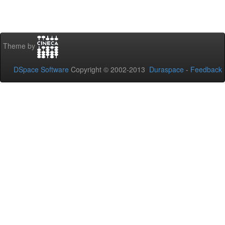
Theme by
DSpace Software
Copyright © 2002-2013
Duraspace
-
Feedback