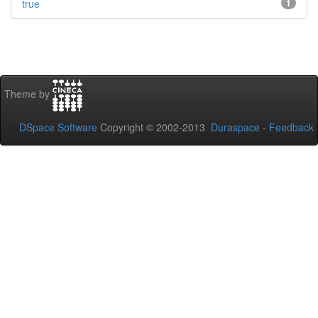
true
1
Theme by
DSpace Software
Copyright © 2002-2013
Duraspace
-
Feedback