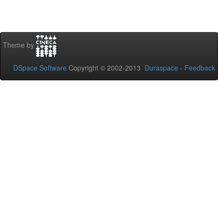
Theme by
DSpace Software
Copyright © 2002-2013
Duraspace
-
Feedback