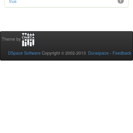
true
1
Theme by
DSpace Software
Copyright © 2002-2013
Duraspace
-
Feedback