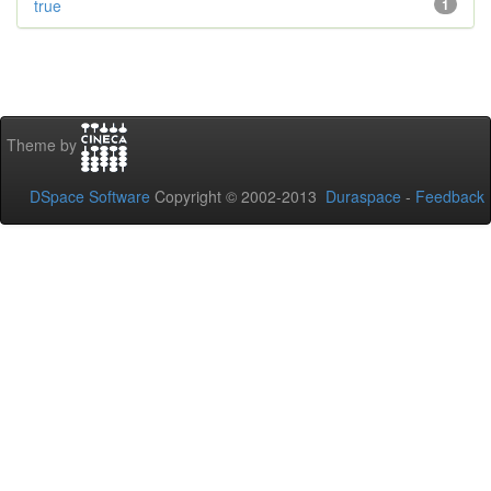
true
1
Theme by
DSpace Software
Copyright © 2002-2013
Duraspace
-
Feedback