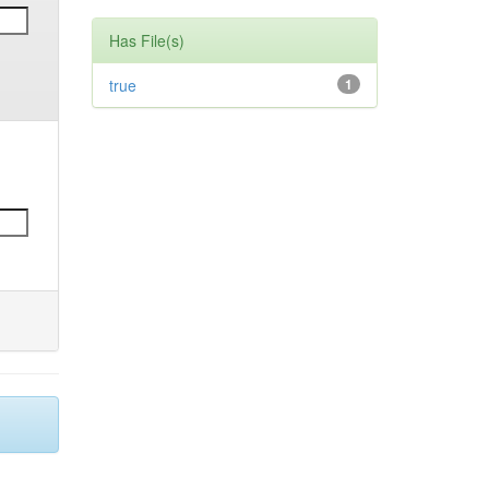
Has File(s)
true
1