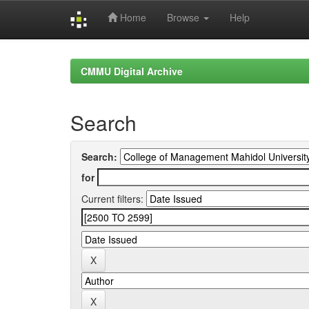
Home
Browse
Help
Skip
navigation
CMMU Digital Archive
Search
Search:
for
Current filters: