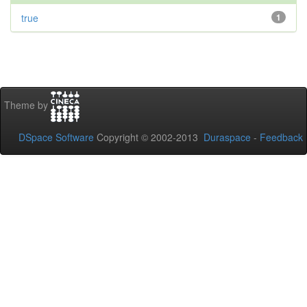
true
1
Theme by
DSpace Software
Copyright © 2002-2013
Duraspace
-
Feedback