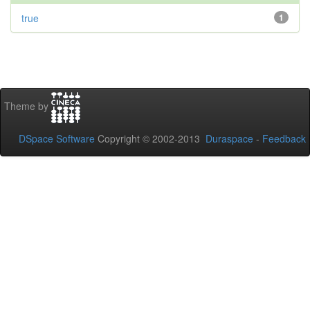
true
1
Theme by
DSpace Software
Copyright © 2002-2013
Duraspace
-
Feedback