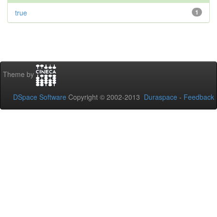
true
1
Theme by
DSpace Software
Copyright © 2002-2013
Duraspace
-
Feedback