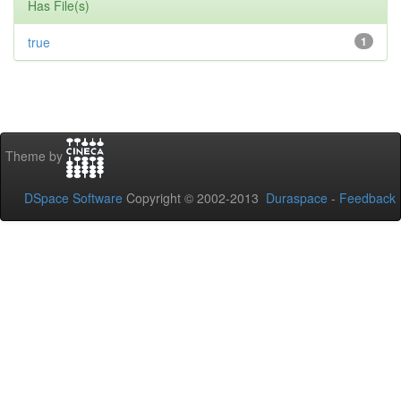
Has File(s)
true
1
Theme by
DSpace Software
Copyright © 2002-2013
Duraspace
-
Feedback